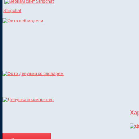
Stripchat
Ха