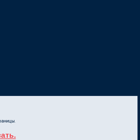
раницы.
ать.