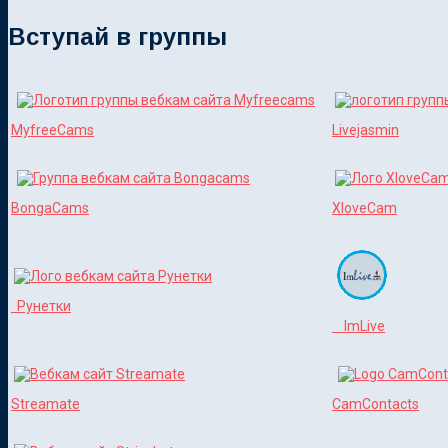
Вступай в группы
MyfreeCams
Livejasmin
BongaCams
XloveCam
Рунетки
ImLive
Streamate
CamContacts