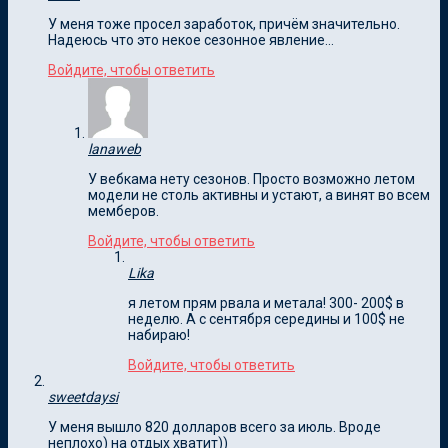
У меня тоже просел заработок, причём значительно.
Надеюсь что это некое сезонное явление…
Войдите, чтобы ответить
lanaweb
У вебкама нету сезонов. Просто возможно летом
модели не столь активны и устают, а винят во всем
мемберов.
Войдите, чтобы ответить
Lika
я летом прям рвала и метала! 300- 200$ в
неделю. А с сентября середины и 100$ не
набираю!
Войдите, чтобы ответить
sweetdaysi
У меня вышло 820 долларов всего за июль. Вроде
неплохо) на отдых хватит))