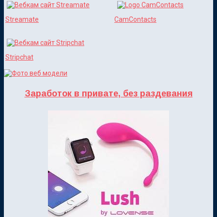
Streamate
CamContacts
Stripchat
Заработок в привате, без раздевания