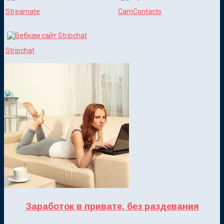
Streamate
CamContacts
Stripchat
Заработок в привате, без раздевания